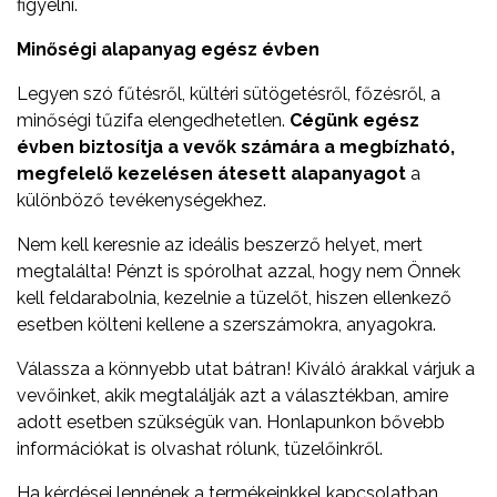
figyelni.
Minőségi alapanyag egész évben
Legyen szó fűtésről, kültéri sütögetésről, főzésről, a
minőségi tűzifa elengedhetetlen.
Cégünk egész
évben biztosítja a vevők számára a megbízható,
megfelelő kezelésen átesett alapanyagot
a
különböző tevékenységekhez.
Nem kell keresnie az ideális beszerző helyet, mert
megtalálta! Pénzt is spórolhat azzal, hogy nem Önnek
kell feldarabolnia, kezelnie a tüzelőt, hiszen ellenkező
esetben költeni kellene a szerszámokra, anyagokra.
Válassza a könnyebb utat bátran! Kiváló árakkal várjuk a
vevőinket, akik megtalálják azt a választékban, amire
adott esetben szükségük van. Honlapunkon bővebb
információkat is olvashat rólunk, tüzelőinkről.
Ha kérdései lennének a termékeinkkel kapcsolatban,