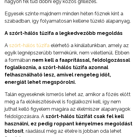
nagyon fel tud dobni egy közös grillezés.
Egyesek szinte majdnem minden héten főznek kint a
szabadban, így folyamatosan kellene tüzelő alapanyag.
A szórt-hálós tűzifa a legkedvezőbb megoldás
A
szórt-hálós tűzifa
elérhető a kínálatunkban, amely az
egyik legnépszerűbb termékünk, nem véletlenül. Ebben
a formában
nem kell a faaprítással, feldolgozással
foglalkoznia, a szórt-hálós tűzifa azonnal
felhasználható lesz, amivel rengeteg időt,
energiát lehet megspórolni.
Talán egyeseknek ismerős lehet az, amikor a főzés előtt
még a fa előkészítésével is foglalkozni kell, így nem
juthat kellő figyelem magára az élelmiszer alapanyagok
feldolgozására. A
szórt-hálós tűzifát csak fel kell
használni, ez pedig roppant kényelmes megoldást
biztosít
, ráadásul még az ételre is jobban oda lehet