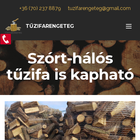
+36 (70) 237 8879
|
tuzifarengeteg@gmail.com
TŰZIFARENGETEG
Szórt-hálós
tűzifa is kapható