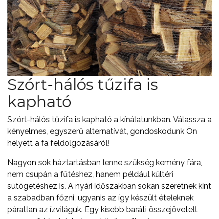
Szórt-hálós tűzifa is
kapható
Szórt-hálós tűzifa is kapható a kínálatunkban. Válassza a
kényelmes, egyszerű alternatívát, gondoskodunk Ön
helyett a fa feldolgozásáról!
Nagyon sok háztartásban lenne szükség kemény fára,
nem csupán a fűtéshez, hanem például kültéri
sütögetéshez is. A nyári időszakban sokan szeretnek kint
a szabadban főzni, ugyanis az így készült ételeknek
páratlan az ízviláguk. Egy kisebb baráti összejövetelt