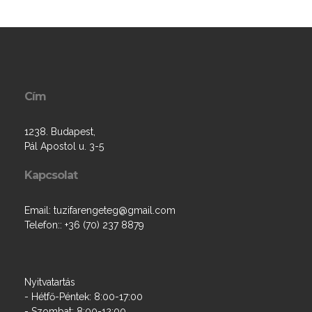
Cím
1238. Budapest,
Pál Apostol u. 3-5
Kapcsolat
Email: tuzifarengeteg@gmail.com
Telefon:: +36 (70) 237 8879
Nyitvatartás
- Hétfő-Péntek: 8:00-17:00
- Szombat: 8:00-12:00