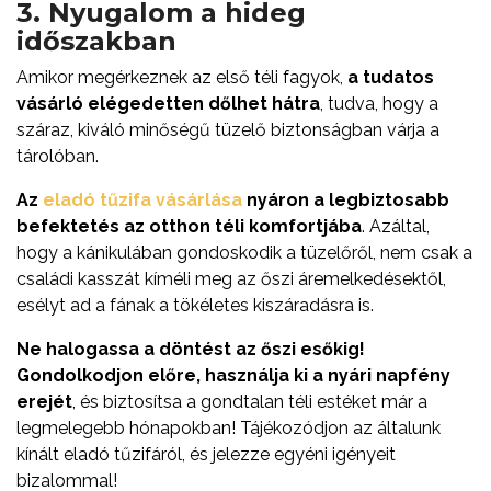
3. Nyugalom a hideg
időszakban
Amikor megérkeznek az első téli fagyok,
a tudatos
vásárló elégedetten dőlhet hátra
, tudva, hogy a
száraz, kiváló minőségű tüzelő biztonságban várja a
tárolóban.
Az
eladó tűzifa vásárlása
nyáron a legbiztosabb
befektetés az otthon téli komfortjába
. Azáltal,
hogy a kánikulában gondoskodik a tüzelőről, nem csak a
családi kasszát kíméli meg az őszi áremelkedésektől,
esélyt ad a fának a tökéletes kiszáradásra is.
Ne halogassa a döntést az őszi esőkig!
Gondolkodjon előre, használja ki a nyári napfény
erejét
, és biztosítsa a gondtalan téli estéket már a
legmelegebb hónapokban! Tájékozódjon az általunk
kínált eladó tűzifáról, és jelezze egyéni igényeit
bizalommal!