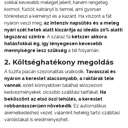
sokkal kevesebb meleget jelent, hanem rengeteg
kormot, füstöt, kátrányt is termel, ami gyorsan
tönkreteszi a kéményt és a kazánt. Ha viszont a fát
nyáron veszi meg,
az intenzív napsütés és a meleg
nyári szél hetek alatt kiszárítja az ideális 20% alatti
légszáraz szintre
. A száraz fa
kétszer akkora
hatásfokkal ég, így lényegesen kevesebb
mennyiségre lesz szükség
a tél folyamán.
2. Költséghatékony megoldás
A tűzifa piacán szezonalitás uralkodik.
Tavasszal és
nyáron a kereslet alacsonyabb, a raktárak tele
vannak
, ezért könnyebben találhat előszezoni
kedvezményeket, olcsóbb szállítási tarifákat.
Ha
beköszönt az első őszi lehűlés, a kereslet
robbanásszerűen növekedik
. Ez automatikus
áremelkedéshez vezet, valamint hetekig tartó szállítási
várólistákat is eredményezhet.