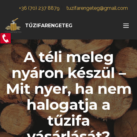
+36 (70) 237 8879
|
tuzifarengeteg@gmail.com
TŰZIFARENGETEG
A téli meleg
nyáron készül –
Mit nyer, ha nem
halogatja a
tűzifa
vásárlását?