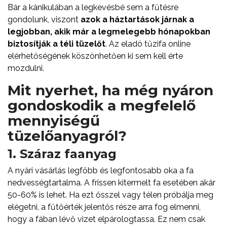
Bár a kánikulában a legkevésbé sem a fűtésre
gondolunk, viszont
azok a háztartások járnak a
legjobban, akik már a legmelegebb hónapokban
biztosítják a téli tüzelőt
. Az eladó tűzifa online
elérhetőségének köszönhetően ki sem kell érte
mozdulni.
Mit nyerhet, ha még nyáron
gondoskodik a megfelelő
mennyiségű
tüzelőanyagról?
1. Száraz faanyag
A nyári vásárlás legfőbb és legfontosabb oka a fa
nedvességtartalma. A frissen kitermelt fa esetében akár
50-60% is lehet. Ha ezt ősszel vagy télen próbálja meg
elégetni, a fűtőérték jelentős része arra fog elmenni,
hogy a fában lévő vizet elpárologtassa. Ez nem csak